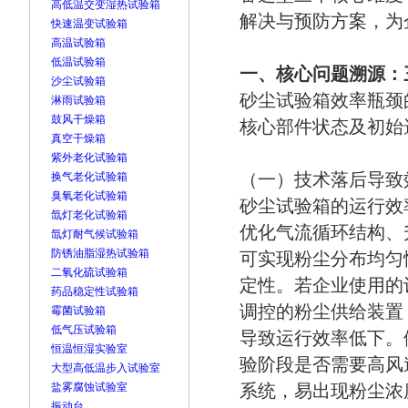
高低温交变湿热试验箱
解决与预防方案，为
快速温变试验箱
高温试验箱
低温试验箱
一、核心问题溯源：
沙尘试验箱
砂尘试验箱效率瓶颈
淋雨试验箱
鼓风干燥箱
核心部件状态及初始
真空干燥箱
紫外老化试验箱
（一）技术落后导致
换气老化试验箱
臭氧老化试验箱
砂尘试验箱的运行效
氙灯老化试验箱
优化气流循环结构、
氙灯耐气候试验箱
防锈油脂湿热试验箱
可实现粉尘分布均匀
二氧化硫试验箱
定性。若企业使用的
药品稳定性试验箱
调控的粉尘供给装置
霉菌试验箱
低气压试验箱
导致运行效率低下。
恒温恒湿实验室
验阶段是否需要高风
大型高低温步入试验室
盐雾腐蚀试验室
系统，易出现粉尘浓
振动台