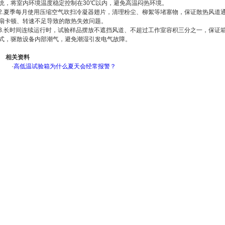
统，将室内环境温度稳定控制在30℃以内，避免高温闷热环境。
2.夏季每月使用压缩空气吹扫冷凝器翅片，清理粉尘、柳絮等堵塞物，保证散热风道
扇卡顿、转速不足导致的散热失效问题。
3.长时间连续运行时，试验样品摆放不遮挡风道、不超过工作室容积三分之一，保证
式，驱散设备内部潮气，避免潮湿引发电气故障。
相关资料
·
高低温试验箱为什么夏天会经常报警？