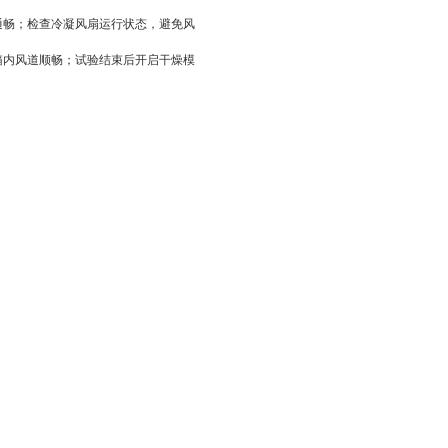
通畅；检查冷凝风扇运行状态，避免风
箱内风道顺畅；试验结束后开启干燥模