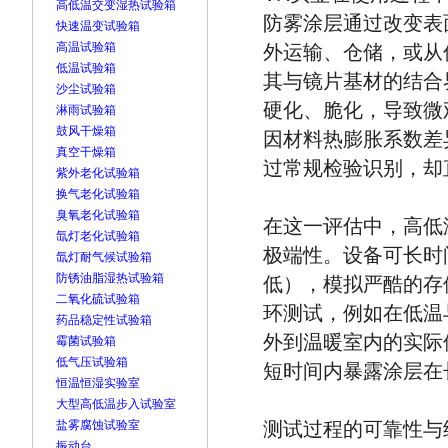
高低温交变湿热试验箱
防雾涂层通过改变表
快速温变试验箱
高温试验箱
外运输、仓储，或从
低温试验箱
其与镜片基材的结合
沙尘试验箱
硬化、脆化，导致微
淋雨试验箱
鼓风干燥箱
因材料热膨胀系数差
真空干燥箱
过常规检验识别，却
紫外老化试验箱
换气老化试验箱
臭氧老化试验箱
在这一评估中，高低
氙灯老化试验箱
极端性。设备可长时间
氙灯耐气候试验箱
防锈油脂湿热试验箱
低），模拟严酷的存
二氧化硫试验箱
环测试，例如在低温
药品稳定性试验箱
外到温暖室内的实际
霉菌试验箱
低气压试验箱
短时间内暴露涂层在
恒温恒湿实验室
大型高低温步入试验室
盐雾腐蚀试验室
测试过程的可靠性与
振动台