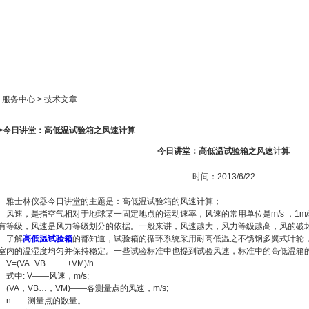
新闻中心
产品展示
成功案例
人才策略
> 服务中心 > 技术文章
>>今日讲堂：高低温试验箱之风速计算
今日讲堂：高低温试验箱之风速计算
时间：2013/6/22
雅士林仪器今日讲堂的主题是：高低温试验箱的风速计算；
风速，是指空气相对于地球某一固定地点的运动速率，风速的常用单位是m/s ，1m/s =
有等级，风速是风力等级划分的依据。一般来讲，风速越大，风力等级越高，风的破
了解
高低温试验箱
的都知道，试验箱的循环系统采用耐高低温之不锈钢多翼式叶轮
室内的温湿度均匀并保持稳定。一些试验标准中也提到试验风速，标准中的高低温箱
V=(VA+VB+……+VM)/n
式中: V——风速，m/s;
(VA，VB…，VM)——各测量点的风速，m/s;
n——测量点的数量。