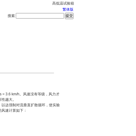
高低温试验箱
繁体版
搜索
服务中心
2026-8-6 星期四
 3.6 km/h。风速没有等级，风力才
坏性越大。
，以达强制对流垂直扩散循环，使实验
的风速计算如下：