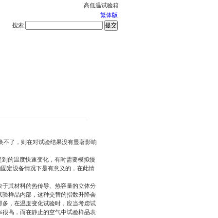
高低温试验箱
繁体版
搜索
服务中心
2026-8-7 星期五
转换不了，则在对试验结果没有显著影响
提到的温度快速变化，有时需要模拟慢
大的固定设备情况下是有意义的，在此情
决于其材料的热传导、热容量的立体分
试验样品内部，这种交替的指数升降会
得多，在温度变化试验时，应当考虑试
率很高，而在静止的空气中试验样品表