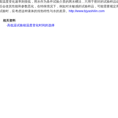
面温度变化速率则很低，用水作为条件试验介质的两水槽法，只用于密封的试验样品
后会使其性能和参数恶化，在特殊情况下，例如对水敏感的试验样品，可能需要规定
试验时，应考虑这种液体的传热特性与水的差异。
http://www.bjyashilin.com
相关资料
·
高低温试验箱温度变化时间的选择