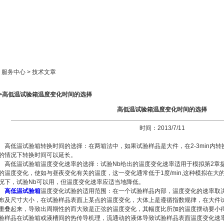
新闻中心
产品展示
成功案例
人才策略
> 服务中心 > 技术文章
>>高低温试验箱温度变化时间的选择
高低温试验箱温度变化时间的选择
时间：2013/7/11
高低温试验箱转换时间的选择：在两箱法中，如果试验样品是大件，在2-3min内
的情况下转换时间可以延长。
高低温试验箱温度变化速率的选择：试验Nb给出的温度变化速率适用于模拟第2章
的温度变化，使如与昼夜变化有关的温度，这一变化通常低于1度/min,这种模拟在
况下，试验Nb可以用，但温度变化速率应适当地降低。
高低温试验箱
温度变化试验的适用范围：在一个试验样品内部，温度变化的速率取
布及尺寸大小，在试验样品表面上某点的温度变化，大体上是遵循指数规律，在大件
重叠起来，导致出周期性的而大致是正弦的温度变化，其幅度比所加的温度摆动要小
验样品在试验箱或液槽间的热传导机理，流通动的液体导致试验样品表面温度变化速