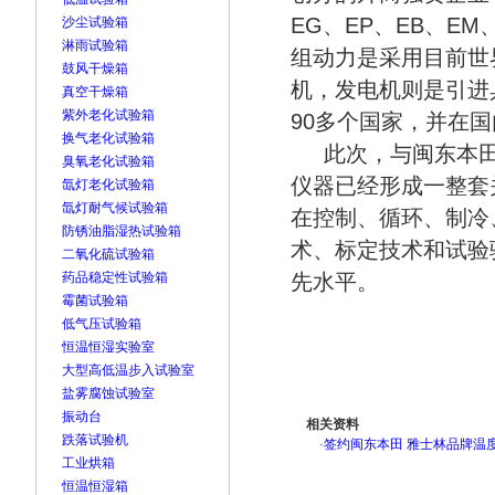
EG、EP、EB、E
沙尘试验箱
淋雨试验箱
组动力是采用目前世
鼓风干燥箱
机，发电机则是引进
真空干燥箱
紫外老化试验箱
90多个国家，并在国
换气老化试验箱
此次，与闽东本田
臭氧老化试验箱
仪器已经形成一整套
氙灯老化试验箱
氙灯耐气候试验箱
在控制、循环、制冷
防锈油脂湿热试验箱
术、标定技术和试验
二氧化硫试验箱
药品稳定性试验箱
先水平。
霉菌试验箱
低气压试验箱
恒温恒湿实验室
大型高低温步入试验室
盐雾腐蚀试验室
振动台
相关资料
跌落试验机
·
签约闽东本田 雅士林品牌温
工业烘箱
恒温恒湿箱