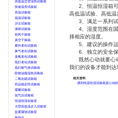
高低温交变湿热试验箱
2、恒温恒湿箱可做
快速温变试验箱
高温试验箱
高低温试验、高低温
低温试验箱
3、满足一系列试
沙尘试验箱
4、湿度范围在国家
淋雨试验箱
鼓风干燥箱
择相应的湿度。
真空干燥箱
5、建议的操作运
紫外老化试验箱
6、独立的安全保
换气老化试验箱
臭氧老化试验箱
既然心动就要心动
氙灯老化试验箱
我们的设备才能到达
氙灯耐气候试验箱
防锈油脂湿热试验箱
相关资料
二氧化硫试验箱
·
遇到恒温恒湿试验箱是心动
药品稳定性试验箱
霉菌试验箱
低气压试验箱
恒温恒湿实验室
大型高低温步入试验室
盐雾腐蚀试验室
振动台