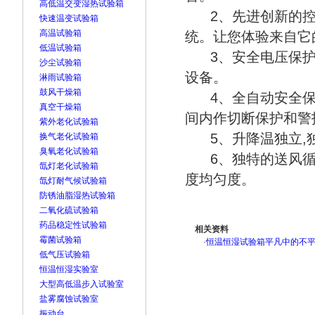
高低温交变湿热试验箱
2、先进创新的控
快速温变试验箱
高温试验箱
统。让您体验来自它
低温试验箱
3、安全电压保
沙尘试验箱
设备。
淋雨试验箱
鼓风干燥箱
4、全自动安全
真空干燥箱
间内作切断保护和警
紫外老化试验箱
5、升降温独立,
换气老化试验箱
臭氧老化试验箱
6、独特的送风
氙灯老化试验箱
度均匀度。
氙灯耐气候试验箱
防锈油脂湿热试验箱
二氧化硫试验箱
药品稳定性试验箱
相关资料
霉菌试验箱
·
恒温恒湿试验箱平凡中的不平
低气压试验箱
恒温恒湿实验室
大型高低温步入试验室
盐雾腐蚀试验室
振动台