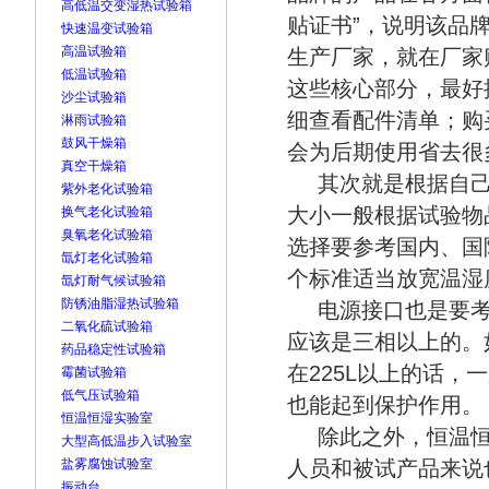
高低温交变湿热试验箱
贴证书”，说明该品
快速温变试验箱
高温试验箱
生产厂家，就在厂家
低温试验箱
这些核心部分，最好
沙尘试验箱
细查看配件清单；购
淋雨试验箱
鼓风干燥箱
会为后期使用省去很
真空干燥箱
其次就是根据自
紫外老化试验箱
大小一般根据试验物
换气老化试验箱
臭氧老化试验箱
选择要参考国内、国
氙灯老化试验箱
个标准适当放宽温湿
氙灯耐气候试验箱
防锈油脂湿热试验箱
电源接口也是要考
二氧化硫试验箱
应该是三相以上的。
药品稳定性试验箱
在225L以上的话，
霉菌试验箱
低气压试验箱
也能起到保护作用。
恒温恒湿实验室
除此之外，恒温
大型高低温步入试验室
盐雾腐蚀试验室
人员和被试产品来说
振动台