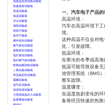
高低温交变湿热试验箱
快速温变试验箱
高温试验箱
一、汽车电子产品的
低温试验箱
高温环境：
沙尘试验箱
汽车在高温环境下工
淋雨试验箱
鼓风干燥箱
境。
真空干燥箱
这种高温不仅会对电
紫外老化试验箱
化，引发故障。
换气老化试验箱
臭氧老化试验箱
低温环境：
氙灯老化试验箱
在寒冷的冬季或高海
氙灯耐气候试验箱
防锈油脂湿热试验箱
低温可能导致设备无
二氧化硫试验箱
池管理系统（BMS
药品稳定性试验箱
整车故障。
霉菌试验箱
低气压试验箱
温度骤变：
恒温恒湿实验室
在温度急剧变化的环
大型高低温步入试验室
盐雾腐蚀试验室
备将经历快速的热胀
振动台