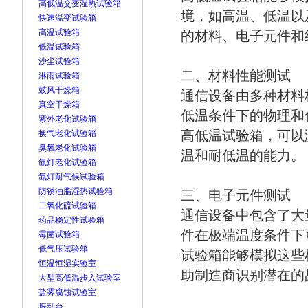
高低温交变湿热试验箱
境，如高温、低温以
快速温变试验箱
高温试验箱
的材料、电子元件和
低温试验箱
沙尘试验箱
二、材料性能测试
淋雨试验箱
鼓风干燥箱
通信设备由多种材料
真空干燥箱
低温条件下的物理和
紫外老化试验箱
高低温试验箱，可以
换气老化试验箱
臭氧老化试验箱
温和耐低温的能力。
氙灯老化试验箱
氙灯耐气候试验箱
防锈油脂湿热试验箱
三、电子元件测试
二氧化硫试验箱
通信设备中包含了大
药品稳定性试验箱
件在极端温度条件下
霉菌试验箱
低气压试验箱
试验箱能够模拟这些
恒温恒湿实验室
助制造商识别潜在的
大型高低温步入试验室
盐雾腐蚀试验室
振动台