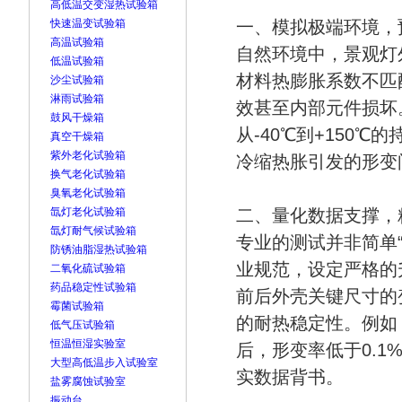
高低温交变湿热试验箱
快速温变试验箱
一、模拟极端环境，
高温试验箱
自然环境中，景观灯外
低温试验箱
材料热膨胀系数不匹
沙尘试验箱
淋雨试验箱
效甚至内部元件损坏
鼓风干燥箱
从-40℃到+150
真空干燥箱
紫外老化试验箱
冷缩热胀引发的形变
换气老化试验箱
臭氧老化试验箱
氙灯老化试验箱
二、量化数据支撑，
氙灯耐气候试验箱
专业的测试并非简单“
防锈油脂湿热试验箱
业规范，设定严格的
二氧化硫试验箱
药品稳定性试验箱
前后外壳关键尺寸的
霉菌试验箱
的耐热稳定性。例如，
低气压试验箱
恒温恒湿实验室
后，形变率低于0.
大型高低温步入试验室
实数据背书。
盐雾腐蚀试验室
振动台