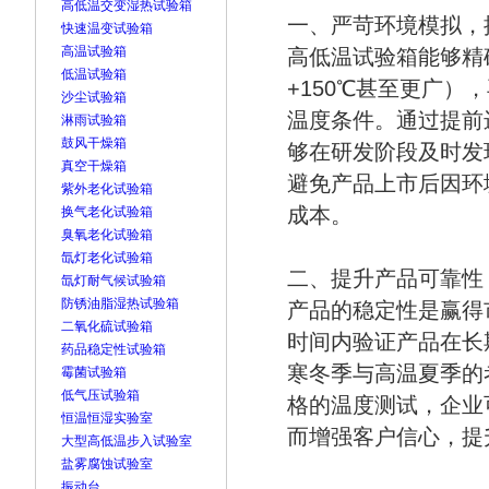
高低温交变湿热试验箱
一、严苛环境模拟，
快速温变试验箱
高温试验箱
高低温试验箱能够精
低温试验箱
+150℃甚至更广
沙尘试验箱
温度条件。通过提前
淋雨试验箱
鼓风干燥箱
够在研发阶段及时发
真空干燥箱
避免产品上市后因环
紫外老化试验箱
成本。
换气老化试验箱
臭氧老化试验箱
氙灯老化试验箱
二、提升产品可靠性
氙灯耐气候试验箱
防锈油脂湿热试验箱
产品的稳定性是赢得
二氧化硫试验箱
时间内验证产品在长
药品稳定性试验箱
寒冬季与高温夏季的
霉菌试验箱
低气压试验箱
格的温度测试，企业
恒温恒湿实验室
而增强客户信心，提
大型高低温步入试验室
盐雾腐蚀试验室
振动台