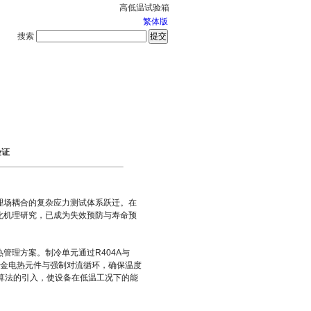
高低温试验箱
繁体版
搜索
服务中心
2026-8-7 星期五
验证
理场耦合的复杂应力测试体系跃迁。在
化机理研究，已成为失效预防与寿命预
管理方案。制冷单元通过R404A与
铬合金电热元件与强制对流循环，确保温度
霜算法的引入，使设备在低温工况下的能