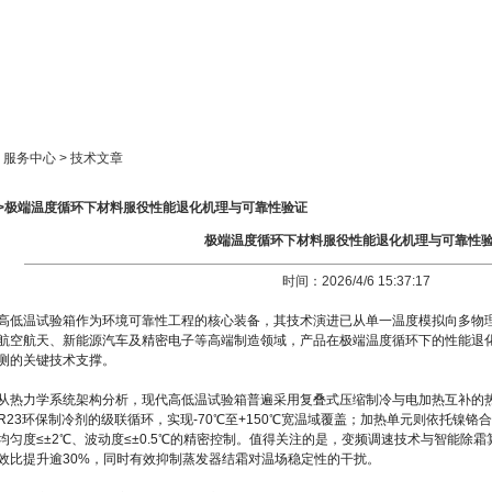
新闻中心
产品展示
成功案例
人才策略
> 服务中心 > 技术文章
>>极端温度循环下材料服役性能退化机理与可靠性验证
极端温度循环下材料服役性能退化机理与可靠性
时间：2026/4/6 15:37:17
高低温试验箱作为环境可靠性工程的核心装备，其技术演进已从单一温度模拟向多物
航空航天、新能源汽车及精密电子等高端制造领域，产品在极端温度循环下的性能退
测的关键技术支撑。
从热力学系统架构分析，现代高低温试验箱普遍采用复叠式压缩制冷与电加热互补的热
R23环保制冷剂的级联循环，实现-70℃至+150℃宽温域覆盖；加热单元则依托镍
均匀度≤±2℃、波动度≤±0.5℃的精密控制。值得关注的是，变频调速技术与智能除
效比提升逾30%，同时有效抑制蒸发器结霜对温场稳定性的干扰。