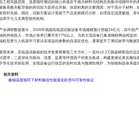
在工程实践层面，温度循环测试的核心价值在于揭示材料与结构在热胀冷缩循环中的
膨胀系数失配导致的剪切应力是焊点开裂、涂层剥离的主要诱因；对于高分子材料，
发密封失效。因此，试验方案设计需基于产品失效模式分析，合理设定温度极值、变
陷而不引入非典型损伤机制。
产业调研数据显示，2026年我国高低温试验设备市场规模预计突破24亿元，其中国
域的持续投入，市场占有率已攀升至77%以上。当前主流设备已集成物联网远程监控
端机型更引入机器学习算法实现温控参数的自适应优化，显著提升了测试效率与数据
展望未来，高低温试验箱的技术发展将聚焦三大方向：一是向±0.1℃级超精密温控迈
试需求；二是深化与振动、湿度、盐雾等环境因子的复合集成，构建更接近真实服役
字孪生技术的应用，实现设备运行状态的实时仿真与预测性维护，为智能制造体系提
相关资料
·
极端温度循环下材料服役性能退化机理与可靠性验证