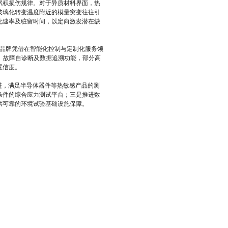
累积损伤规律。对于异质材料界面，热
玻璃化转变温度附近的模量突变往往引
化速率及驻留时间，以定向激发潜在缺
产品牌凭借在智能化控制与定制化服务领
、故障自诊断及数据追溯功能，部分高
置信度。
进，满足半导体器件等热敏感产品的测
条件的综合应力测试平台；三是推进数
供可靠的环境试验基础设施保障。