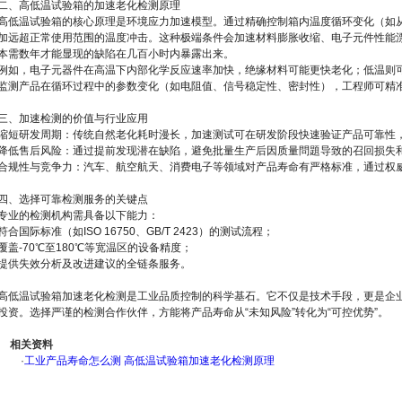
二、高低温试验箱的加速老化检测原理
高低温试验箱的核心原理是环境应力加速模型。通过精确控制箱内温度循环变化（如从-
加远超正常使用范围的温度冲击。这种极端条件会加速材料膨胀收缩、电子元件性能
本需数年才能显现的缺陷在几百小时内暴露出来。
例如，电子元器件在高温下内部化学反应速率加快，绝缘材料可能更快老化；低温则
监测产品在循环过程中的参数变化（如电阻值、信号稳定性、密封性），工程师可精
三、加速检测的价值与行业应用
缩短研发周期：传统自然老化耗时漫长，加速测试可在研发阶段快速验证产品可靠性
降低售后风险：通过提前发现潜在缺陷，避免批量生产后因质量問題导致的召回损失
合规性与竞争力：汽车、航空航天、消费电子等领域对产品寿命有严格标准，通过权
四、选择可靠检测服务的关键点
专业的检测机构需具备以下能力：
符合国际标准（如ISO 16750、GB/T 2423）的测试流程；
覆盖-70℃至180℃等宽温区的设备精度；
提供失效分析及改进建议的全链条服务。
高低温试验箱加速老化检测是工业品质控制的科学基石。它不仅是技术手段，更是企
投资。选择严谨的检测合作伙伴，方能将产品寿命从“未知风险”转化为“可控优势”。
相关资料
·
工业产品寿命怎么测 高低温试验箱加速老化检测原理