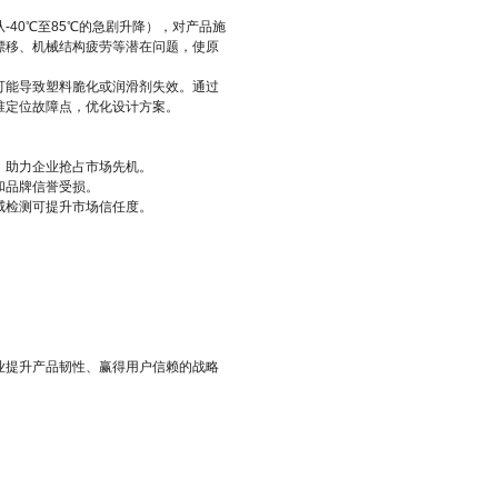
40℃至85℃的急剧升降），对产品施
漂移、机械结构疲劳等潜在问题，使原
可能导致塑料脆化或润滑剂失效。通过
准定位故障点，优化设计方案。
，助力企业抢占市场先机。
和品牌信誉受损。
威检测可提升市场信任度。
业提升产品韧性、赢得用户信赖的战略